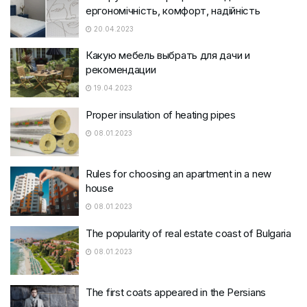
ергономічність, комфорт, надійність
20.04.2023
Какую мебель выбрать для дачи и
рекомендации
19.04.2023
Proper insulation of heating pipes
08.01.2023
Rules for choosing an apartment in a new
house
08.01.2023
The popularity of real estate coast of Bulgaria
08.01.2023
The first coats appeared in the Persians