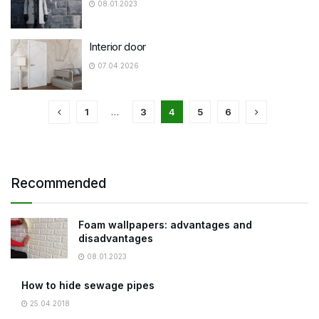
08.01.2023
Interior door
07.04.2026
1
…
3
4
5
6
Recommended
Foam wallpapers: advantages and
disadvantages
08.01.2023
How to hide sewage pipes
25.04.2018