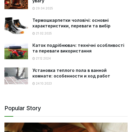
увагу
29.04.2025
Термошкарпетки чоловічі: основні
характеристики, переваги та вибір
21.02.2025
Каток подрібнювач: технічні особливості
та переваги використання
21.12.2024
Установка теплого пола в ванной
комнате: особенности и ход работ
24.10.2023
Popular Story