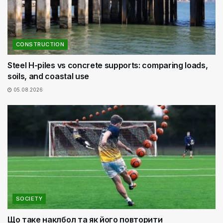
CONSTRUCTION
Steel H-piles vs concrete supports: comparing loads,
soils, and coastal use
05.08.2026
SOCIETY
Що таке наклбол та як його повторити