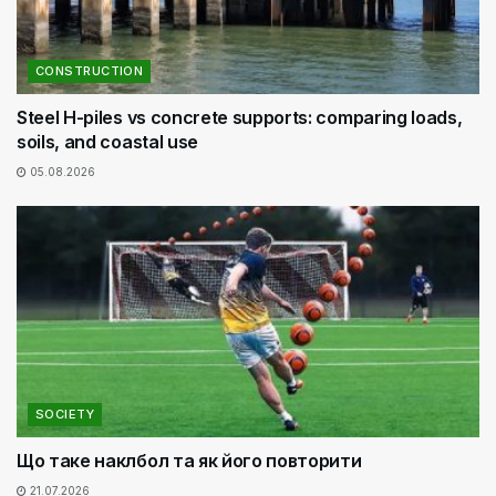
CONSTRUCTION
Steel H-piles vs concrete supports: comparing loads,
soils, and coastal use
05.08.2026
SOCIETY
Що таке наклбол та як його повторити
21.07.2026