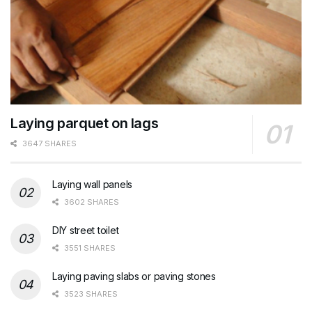
Laying parquet on lags
3647 SHARES
Laying wall panels
3602 SHARES
DIY street toilet
3551 SHARES
Laying paving slabs or paving stones
3523 SHARES