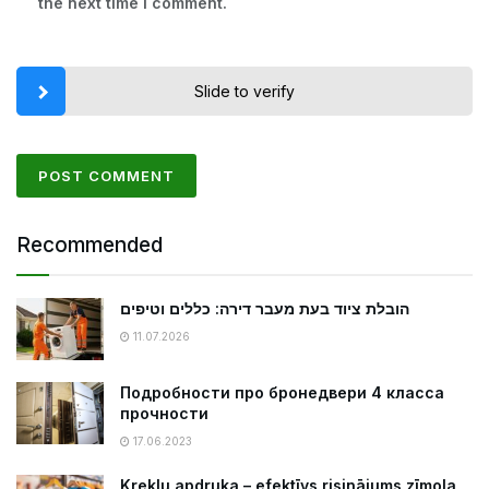
the next time I comment.
Slide to verify
Recommended
הובלת ציוד בעת מעבר דירה: כללים וטיפים
11.07.2026
Подробности про бронедвери 4 класса
прочности
17.06.2023
Kreklu apdruka – efektīvs risinājums zīmola