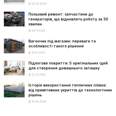
02.03.2024
Польовий ремонт: запчастини до
генераторів, що відновлять роботу за 30
хвилин
04.11.2025
Вагончик під магазин: переваги та
особливості такого рішення
16.10.2023
Підлогове покриття: 5 оригінальних ідей
для створення домашнього затишку
22.01.2025
Історія використання тепличних плівок:
від примітивних укриттів до технологічних
рішень
18.09.2024