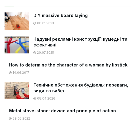
DIY massive board laying
08.01.2023
Надувні рекламні конструкції: кумедні та
ефективні
20.07.2025
How to determine the character of a woman by lipstick
14.06.2017
Технічне обстеження будівель: переваги,
види та вибір
08.04.2026
Metal stove-stone: device and principle of action
29.03.2022