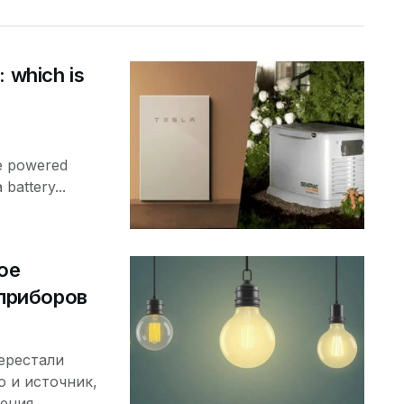
: which is
e powered
 battery...
ое
 приборов
ерестали
о и источник,
ения.