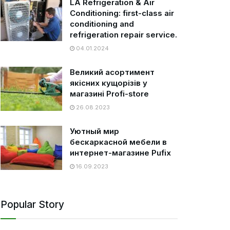
LA Refrigeration & Air
Conditioning: first-class air
conditioning and
refrigeration repair service.
04.01.2024
Великий асортимент
якісних кущорізів у
магазині Profi-store
26.08.2023
Уютный мир
бескаркасной мебели в
интернет-магазине Pufix
16.09.2023
Popular Story