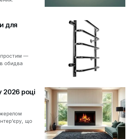
и для
 простим —
 в обидва
у 2026 році
джерелом
нтер’єру, що