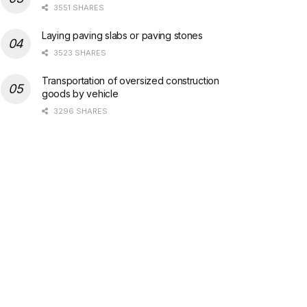
3551 SHARES
Laying paving slabs or paving stones
3523 SHARES
Transportation of oversized construction
goods by vehicle
3296 SHARES