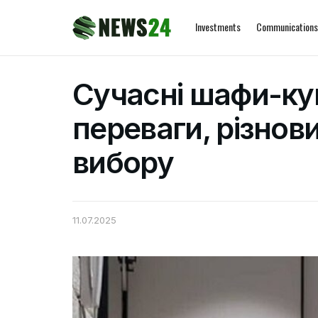
Investments
Communications
Сучасні шафи-куп
переваги, різнов
вибору
11.07.2025