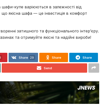
а шафи-купе варіюються в залежності від
е, що якісна шафа — це інвестиція в комфорт
воренні затишного та функціонального інтер’єру.
азинах та отримуйте якісні та надійні вироби!
3
Share
29
Share
Share
Send