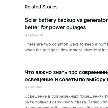
Related Stories
Solar battery backup vs generator
better for power outages
08.07.2026
There are two common ways to keep a hom
when the grid goes down: store electricity in a
Что важно знать про современн
освещение и советы по выбору
21.06.2026
Освещение в современных помещениях п
быть только источником света. Теперь эт
и полноправный участник дизайна помещ