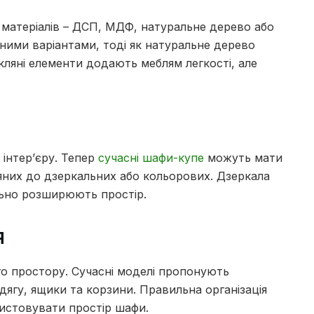
 матеріалів – ДСП, МДФ, натуральне дерево або
ними варіантами, тоді як натуральне дерево
кляні елементи додають меблям легкості, але
 інтер’єру. Тепер
сучасні шафи-купе
можуть мати
’яних до дзеркальних або кольорових. Дзеркала
льно розширюють простір.
я
го простору. Сучасні моделі пропонують
одягу, ящики та корзини. Правильна організація
стовувати простір шафи.