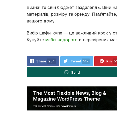
Визначте свій бюджет заздалегідь. Ціни н
матеріалів, розміру та бренду. Пам’ятайт
вашого дому.
Вибір шафи-купе — це важливий крок у ст
Купуйте
меблі недорого
в перевірених маг
Share
234
Tweet
147
Pin
5
Send