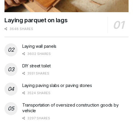
Laying parquet on lags
3648 SHARES
Laying wall panels
3602 SHARES
DIY street toilet
3551 SHARES
Laying paving slabs or paving stones
3524 SHARES
Transportation of oversized construction goods by
vehicle
3297 SHARES