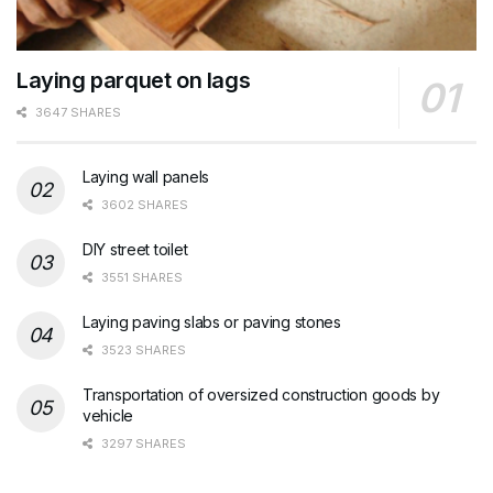
Laying parquet on lags
3647 SHARES
Laying wall panels
3602 SHARES
DIY street toilet
3551 SHARES
Laying paving slabs or paving stones
3523 SHARES
Transportation of oversized construction goods by
vehicle
3297 SHARES