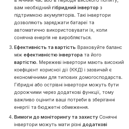
в нічний час або в періоди високого попиту,
вам необхідний
гібридний інвертор
з
підтримкою акумуляторів. Такі інвертори
дозволяють заряджати батареї та
автоматично використовувати їх, коли
сонячна енергія не виробляється.
Ефективність та вартість
Враховуйте баланс
між
ефективністю інвертора
та його
вартістю
. Мережеві інвертори мають високий
коефіцієнт корисної дії (ККД) і зазвичай є
економічними для типових домогосподарств.
Гібридні або острівні інвертори можуть бути
дорожчими через додаткові функції, тому
важливо оцінити ваші потреби в зберіганні
енергії та бюджетні обмеження.
Вимоги до моніторингу та захисту
Сонячні
інвертори можуть мати різні
додаткові