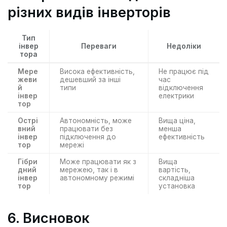
різних видів інверторів
Тип
інвер
Переваги
Недоліки
тора
Мере
Висока ефективність,
Не працює під
жеви
дешевший за інші
час
й
типи
відключення
інвер
електрики
тор
Острі
Автономність, може
Вища ціна,
вний
працювати без
менша
інвер
підключення до
ефективність
тор
мережі
Гібри
Може працювати як з
Вища
дний
мережею, так і в
вартість,
інвер
автономному режимі
складніша
тор
установка
6. Висновок