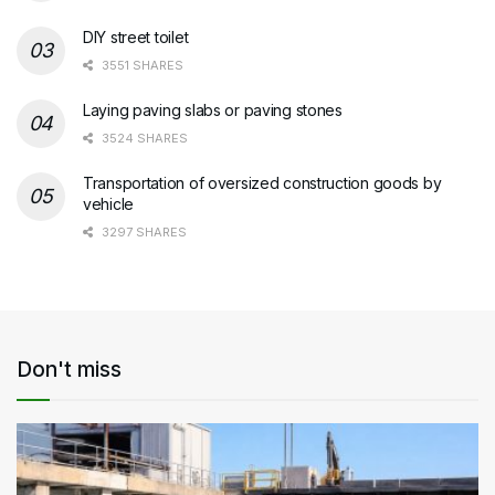
DIY street toilet
3551 SHARES
Laying paving slabs or paving stones
3524 SHARES
Transportation of oversized construction goods by
vehicle
3297 SHARES
Don't miss